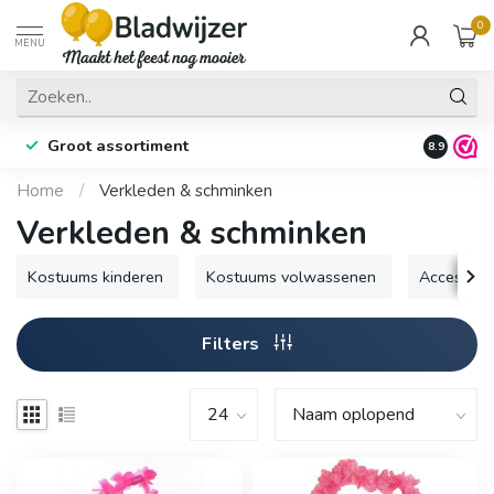
0
MENU
Groot assortiment
Fysieke 
8.9
Home
/
Verkleden & schminken
Verkleden & schminken
Kostuums kinderen
Kostuums volwassenen
Accessoir
Filters