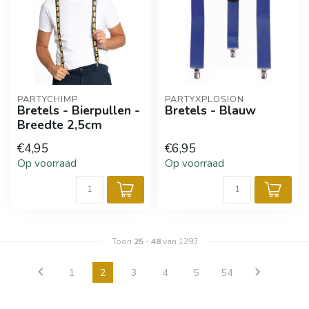
PARTYCHIMP
PARTYXPLOSION
Bretels - Bierpullen -
Bretels - Blauw
Breedte 2,5cm
€4,95
€6,95
Op voorraad
Op voorraad
Toon
25
-
48
van 1293
1
2
3
4
5
54