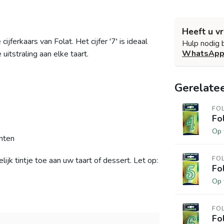
Heeft u v
jferkaars van Folat. Het cijfer '7' is ideaal
Hulp nodig 
WhatsAp
uitstraling aan elke taart.
Gerelate
FO
Fo
k
Op 
nten
FO
ijk tintje toe aan uw taart of dessert.
Let op:
Fo
Op 
FO
Fo