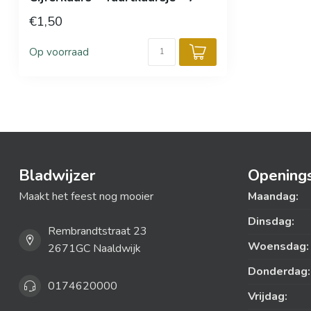
€1,50
Op voorraad
Bladwijzer
Openings
Maakt het feest nog mooier
Maandag:
Dinsdag:
Rembrandtstraat 23
Woensdag:
2671GC Naaldwijk
Donderdag:
0174620000
Vrijdag: