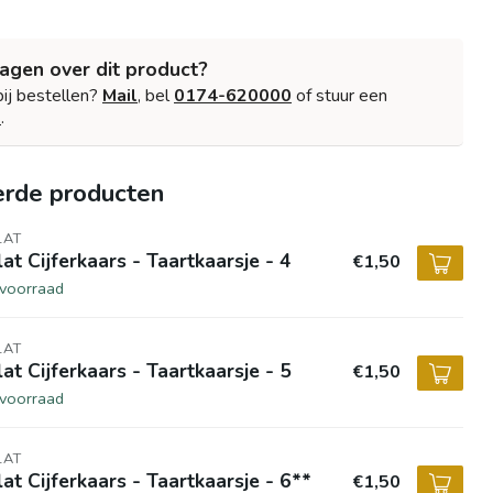
ragen over dit product?
bij bestellen?
Mail
, bel
0174-620000
of stuur een
p
.
erde producten
LAT
lat Cijferkaars - Taartkaarsje - 4
€1,50
voorraad
LAT
lat Cijferkaars - Taartkaarsje - 5
€1,50
voorraad
LAT
lat Cijferkaars - Taartkaarsje - 6**
€1,50