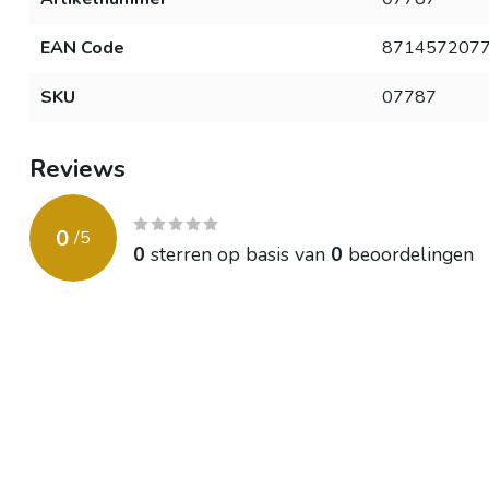
EAN Code
871457207
SKU
07787
Reviews
0
/
5
0
sterren op basis van
0
beoordelingen