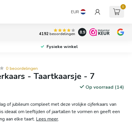
0
EUR
8.9
4192
beoordelingen
Fysieke winkel
0 beoordelingen
erkaars - Taartkaarsje - 7
Op voorraad (14)
ag of jubileum compleet met deze vrolijke cijferkaars van
7' is ideaal om leeftijden of jaartallen te vormen en geeft een
ing aan elke taart.
Lees meer
.