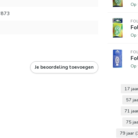
Op 
7873
FO
Fo
Op 
FO
Fo
Op 
Je beoordeling toevoegen
17 jaa
57 ja
71 jaa
75 ja
79 jaar
(