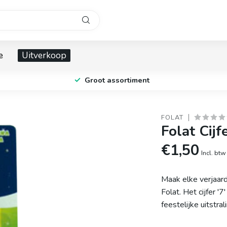
e
Uitverkoop
Groot assortiment
FOLAT
Folat Cijf
€1,50
Incl. btw
Maak elke verjaard
Folat. Het cijfer '
feestelijke uitstral