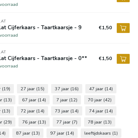
voorraad
LAT
lat Cijferkaars - Taartkaarsje - 9
€1,50
voorraad
LAT
lat Cijferkaars - Taartkaarsje - 0**
€1,50
voorraad
r
(19)
27 jaar
(15)
37 jaar
(16)
47 jaar
(14)
ar
(13)
67 jaar
(14)
7 jaar
(12)
70 jaar
(42)
r
(13)
72 jaar
(14)
73 jaar
(14)
74 jaar
(14)
ar
(29)
76 jaar
(13)
77 jaar
(7)
78 jaar
(13)
14)
87 jaar
(13)
97 jaar
(14)
leeftijdskaars
(1)