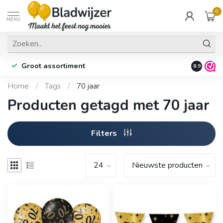
0
MENU
Groot assortiment
Fysieke 
8.9
Home
/
Tags
/
70 jaar
Producten getagd met 70 jaar
Filters