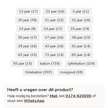
13 jaar
(17)
23 jaar
(16)
3 jaar
(11)
30 jaar
(78)
31 jaar
(15)
32 jaar
(16)
33 jaar
(9)
34 jaar
(17)
35 jaar
(19)
36 jaar
(17)
37 jaar
(16)
38 jaar
(15)
39 jaar
(16)
43 jaar
(16)
53 jaar
(14)
63 jaar
(15)
73 jaar
(14)
83 jaar
(14)
93 jaar
(15)
ballon
(739)
cijferballon
(104)
folieballon
(397)
rosegoud
(38)
Heeft u vragen over dit product?
Hulp nodig bij bestellen?
Mail
, bel
0174-620000
of
stuur een
WhatsApp
.