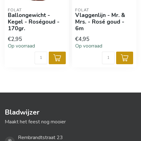
FOLAT
FOLAT
Ballongewicht -
Vlaggenlijn - Mr. &
Kegel - Roségoud -
Mrs. - Rosé goud -
170gr.
6m
€2,95
€4,95
Op voorraad
Op voorraad
Bladwijzer
Maakt het feest nog mooier
Rembrandtstraat 23