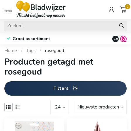
0
MENU
Groot assortiment
Fysieke 
8.9
Home
/
Tags
/
rosegoud
Producten getagd met
rosegoud
Filters